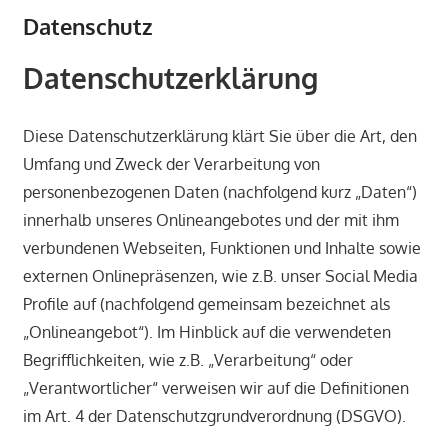
Unser
Datenschutz
Aufgabenfeld
geht
Datenschutzerklärung
von
der
individuellen
Diese Datenschutzerklärung klärt Sie über die Art, den
Planung
Umfang und Zweck der Verarbeitung von
über
personenbezogenen Daten (nachfolgend kurz „Daten“)
die
innerhalb unseres Onlineangebotes und der mit ihm
Montage,
verbundenen Webseiten, Funktionen und Inhalte sowie
bis
externen Onlinepräsenzen, wie z.B. unser Social Media
hin
Profile auf (nachfolgend gemeinsam bezeichnet als
zu
„Onlineangebot“). Im Hinblick auf die verwendeten
umfangreichen
Begrifflichkeiten, wie z.B. „Verarbeitung“ oder
Wartungsdienstleistungen
„Verantwortlicher“ verweisen wir auf die Definitionen
und
im Art. 4 der Datenschutzgrundverordnung (DSGVO).
Hygieneinspektionen
nach