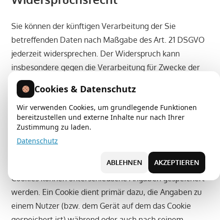
Sie können der künftigen Verarbeitung der Sie
betreffenden Daten nach Maßgabe des Art. 21 DSGVO
jederzeit widersprechen. Der Widerspruch kann
insbesondere gegen die Verarbeitung für Zwecke der
Direktwerbung erfolgen.
Cookies & Datenschutz
Cookies und Widerspruchsrecht bei
Wir verwenden Cookies, um grundlegende Funktionen
bereitzustellen und externe Inhalte nur nach Ihrer
Direktwerbung
Zustimmung zu laden.
Datenschutz
Als „Cookies“ werden kleine Dateien bezeichnet, die auf
ABLEHNEN
AKZEPTIEREN
Rechnern der Nutzer gespeichert werden. Innerhalb der
Cookies können unterschiedliche Angaben gespeichert
werden. Ein Cookie dient primär dazu, die Angaben zu
einem Nutzer (bzw. dem Gerät auf dem das Cookie
gespeichert ist) während oder auch nach seinem