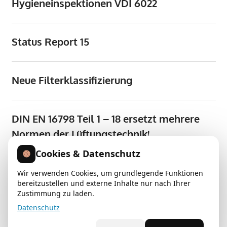
Hygieneinspektionen VDI 6022
Unser
Aufgabenfeld
geht
Status Report 15
von
der
individuellen
Neue Filterklassifizierung
Planung
über
die
DIN EN 16798 Teil 1 – 18 ersetzt mehrere
Montage,
Normen der Lüftungstechnik!
bis
hin
Cookies & Datenschutz
zu
umfangreichen
Wir verwenden Cookies, um grundlegende Funktionen
KONTAKT
bereitzustellen und externe Inhalte nur nach Ihrer
Wartungsdienstleistungen
Zustimmung zu laden.
Klima- und Lüftungstechnik in Hannover/Celle/Hamburg
und
Datenschutz
Bremen/Berlin/Hildesheim
Hygieneinspektionen
nach