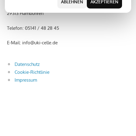
ABLEHNEN
AKZEPTIEREN
UKI Industriemontage GmbH Ahornallee 36
VDI
29313 Hambühren
6022.
Telefon: 05141 / 48 28 45
E-Mail: info@uki-celle.de
Datenschutz
Cookie-Richtlinie
Impressum