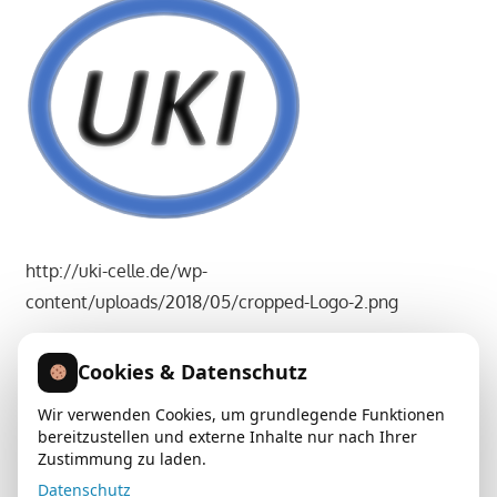
Unser
Aufgabenfeld
geht
von
der
individuellen
Planung
über
die
Montage,
http://uki-celle.de/wp-
bis
content/uploads/2018/05/cropped-Logo-2.png
hin
zu
Cookies & Datenschutz
umfangreichen
Beitragsnavigation
Vorheriger
cropped-Logo-2.png
Wartungsdienstleistungen
Beitrag:
Wir verwenden Cookies, um grundlegende Funktionen
und
bereitzustellen und externe Inhalte nur nach Ihrer
KONTAKT
Zustimmung zu laden.
Hygieneinspektionen
Datenschutz
nach