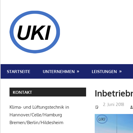
Zum
Inhalt
UKI
springen
|
Klima-
und
Wir
Lüftungstechni
sind
STARTSEITE
UNTERNEHMEN
LEISTUNGEN
Ihr
|
kompetenter
Ansprechpartner
Inbetrie
Celle,
KONTAKT
im
2. Juni 2018
Hannover,
Bereich
Klima- und Lüftungstechnik in
Klima-
Hannover/Celle/Hamburg
Hildesheim,
und
Bremen/Berlin/Hildesheim
Lüftungstechnik.