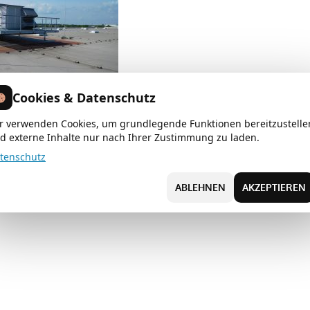
Cookies & Datenschutz
avigation
iner RLT-Anlage
r verwenden Cookies, um grundlegende Funktionen bereitzustelle
d externe Inhalte nur nach Ihrer Zustimmung zu laden.
tenschutz
ABLEHNEN
AKZEPTIEREN