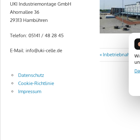
Berlin
Unser
UKI Industriemontage GmbH
Aufgabenfeld
Ahornallee 36
geht
29313 Hambühren
von
Telefon: 05141 / 48 28 45
der
individuellen
E-Mail: info@uki-celle.de
Planung
Beitragsn
Vorheriger
Inbetriebnahme e
Wi
über
un
Beitrag:
die
Da
Datenschutz
Montage,
Cookie-Richtlinie
bis
Impressum
hin
zu
umfangreichen
Wartungsdienstleistungen
und
Hygieneinspektionen