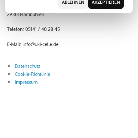
ABLEHNEN
AKZEPTIEREN
UKI Industriemontage GmbH Ahornallee 36
VDI
29313 Hambühren
6022.
Telefon: 05141 / 48 28 45
E-Mail: info@uki-celle.de
Datenschutz
Cookie-Richtlinie
Impressum