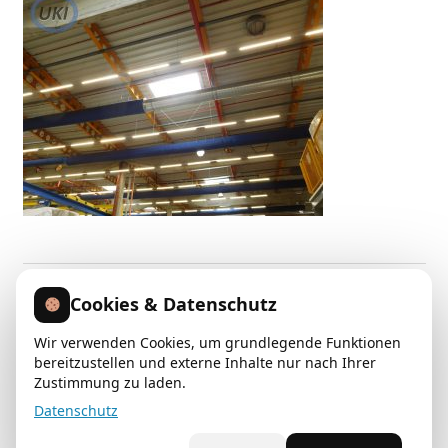
Unser
Aufgabenfeld
geht
von
der
individuellen
Planung
über
die
Montage,
bis
Beitragsnavigation
Vorheriger
Textilschlauch Hallen-Belüftung (2)
hin
Cookies & Datenschutz
Beitrag:
zu
umfangreichen
Wir verwenden Cookies, um grundlegende Funktionen
KONTAKT
bereitzustellen und externe Inhalte nur nach Ihrer
Wartungsdienstleistungen
Zustimmung zu laden.
und
Klima- und Lüftungstechnik in Hannover/Celle/Hamburg
Datenschutz
Hygieneinspektionen
Bremen/Berlin/Hildesheim
nach