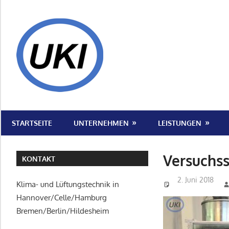
Zum
Inhalt
UKI
springen
|
Klima-
und
Wir
Lüftungstechni
sind
STARTSEITE
UNTERNEHMEN
LEISTUNGEN
Ihr
|
kompetenter
Ansprechpartner
Versuchss
Celle,
KONTAKT
im
2. Juni 2018
Hannover,
Bereich
Klima- und Lüftungstechnik in
Klima-
Hannover/Celle/Hamburg
Hildesheim,
und
Bremen/Berlin/Hildesheim
Lüftungstechnik.