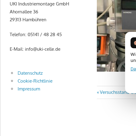
Berlin
Unser
UKI Industriemontage GmbH
Aufgabenfeld
Ahornallee 36
geht
29313 Hambühren
von
Telefon: 05141 / 48 28 45
der
individuellen
E-Mail: info@uki-celle.de
Planung
Wi
über
un
die
Da
Datenschutz
Montage,
Cookie-Richtlinie
bis
Impressum
hin
Beitragsn
Vorheriger
Versuchsstand Ost
zu
Beitrag:
umfangreichen
Wartungsdienstleistungen
und
Hygieneinspektionen