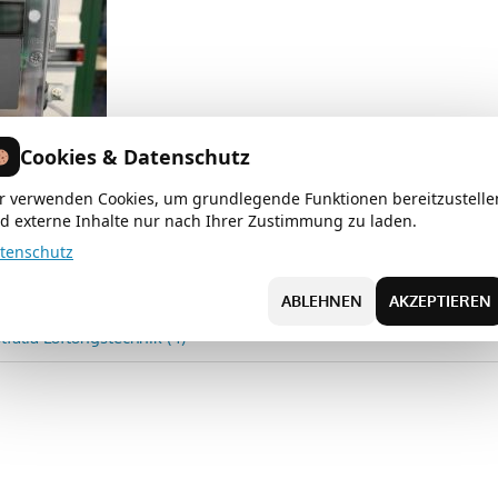
Cookies & Datenschutz
r verwenden Cookies, um grundlegende Funktionen bereitzustelle
d externe Inhalte nur nach Ihrer Zustimmung zu laden.
tenschutz
ABLEHNEN
AKZEPTIEREN
avigation
falia Lüftungstechnik (4)